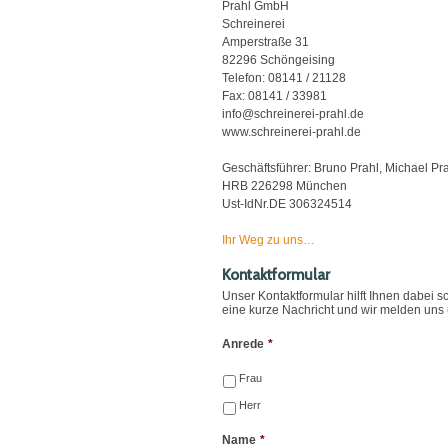
Prahl GmbH
Schreinerei
Amperstraße 31
82296 Schöngeising
Telefon: 08141 / 21128
Fax: 08141 / 33981
info@schreinerei-prahl.de
www.schreinerei-prahl.de
Geschäftsführer: Bruno Prahl, Michael Pr
HRB 226298 München
Ust-IdNr.DE 306324514
Ihr Weg zu uns…
Kontaktformular
Unser Kontaktformular hilft Ihnen dabei 
eine kurze Nachricht und wir melden uns
Anrede
*
Frau
Herr
Name
*