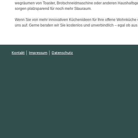
wegräumen von Toaster, Brotschneidmaschine oder anderen Haushaltsge
sorgen platzsparend für noch mehr Stauraum.
Wenn Sie von mehr innovativen Küchenideen für Ihre offene Wohnküche 
uns auf. Gerne beraten wir Sie kostenlos und unverbindlich – egal ob aus
Kontakt
│
Impressum
│
Datenschutz