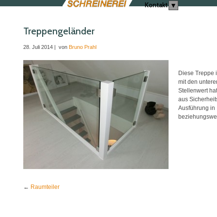
Kontakt
▼
Treppengeländer
28. Juli 2014
|
von
Bruno Prahl
Diese Treppe 
mit den untere
Stellenwert ha
aus Sicherheit
Ausführung in 
beziehungsweis
←
Raumteiler